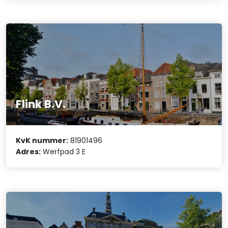
Flink B.V.
KvK nummer:
81901496
Adres:
Werfpad 3 E