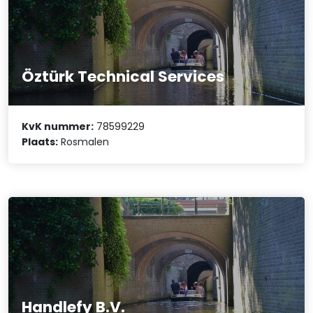
Öztürk Technical Services
KvK nummer:
78599229
Plaats:
Rosmalen
Handlefy B.V.