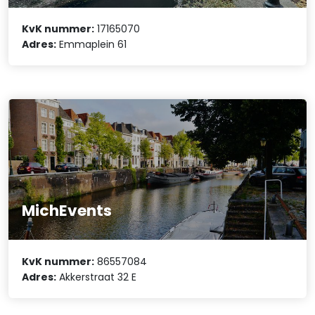
KvK nummer:
17165070
Adres:
Emmaplein 61
MichEvents
KvK nummer:
86557084
Adres:
Akkerstraat 32 E