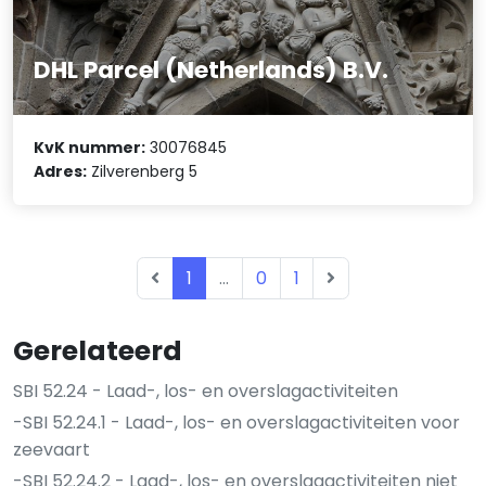
DHL Parcel (Netherlands) B.V.
KvK nummer:
30076845
Adres:
Zilverenberg 5
1
...
0
1
Gerelateerd
SBI 52.24 - Laad-, los- en overslagactiviteiten
-SBI 52.24.1 - Laad-, los- en overslagactiviteiten voor
zeevaart
-SBI 52.24.2 - Laad-, los- en overslagactiviteiten niet