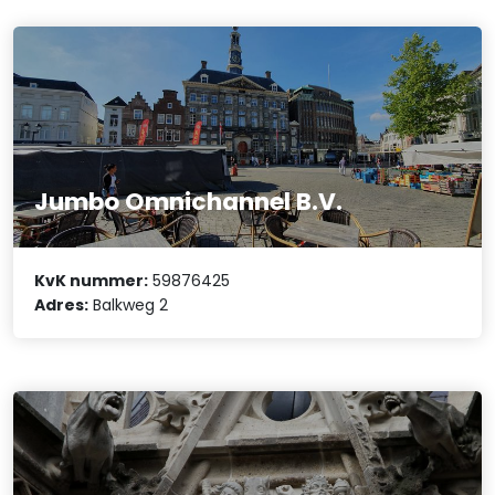
Jumbo Omnichannel B.V.
KvK nummer:
59876425
Adres:
Balkweg 2