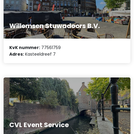
Willemsen Stuwadoors B.V.
KvK nummer:
77561759
Adres:
Kasteeldreef 7
CVL Event Service