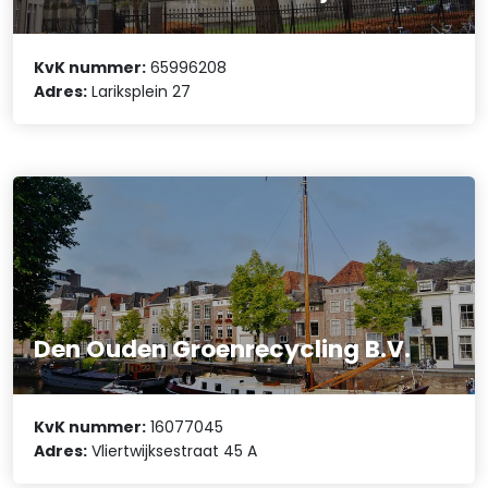
KvK nummer:
65996208
Adres:
Lariksplein 27
Den Ouden Groenrecycling B.V.
KvK nummer:
16077045
Adres:
Vliertwijksestraat 45 A