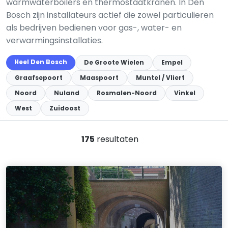
warmwaterboilers en thermostaatkranen. In Den
Bosch zijn installateurs actief die zowel particulieren
als bedrijven bedienen voor gas-, water- en
verwarmingsinstallaties.
Heel Den Bosch
De Groote Wielen
Empel
Graafsepoort
Maaspoort
Muntel / Vliert
Noord
Nuland
Rosmalen-Noord
Vinkel
West
Zuidoost
175
resultaten