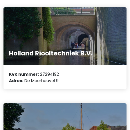
Holland Riooltechniek B.V.
KvK nummer:
27294192
Adres:
De Meerheuvel 9