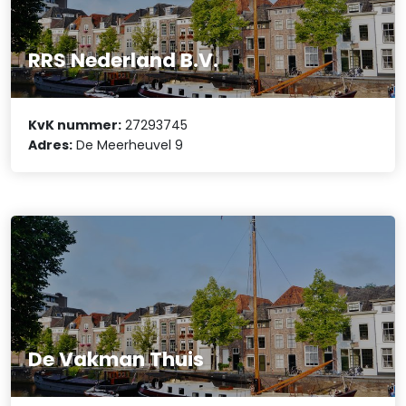
RRS Nederland B.V.
KvK nummer:
27293745
Adres:
De Meerheuvel 9
De Vakman Thuis