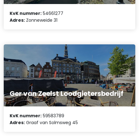
KvK nummer:
54661277
Adres:
Zonneweide 31
Ger van Zeelst Loodgietersbedrijf
KvK nummer:
59583789
Adres:
Graaf van Solmsweg 45