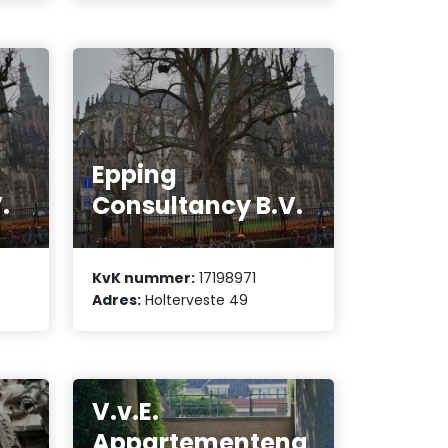
Epping
.
Consultancy B.V.
KvK nummer:
17198971
Adres:
Holterveste 49
V.v.E.
Appartementeng