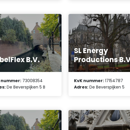
SL Energy
belFlex B.V.
Productions B.V
 nummer:
73008354
KvK nummer:
17154787
es:
De Beverspijken 5 B
Adres:
De Beverspijken 5