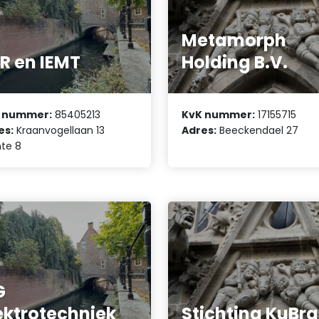
Metamorph
R en IEMT
Holding B.V.
 nummer:
85405213
KvK nummer:
17155715
es:
Kraanvogellaan 13
Adres:
Beeckendael 27
mte 8
G
ektrotechniek
Stichting KuBra