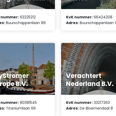
 nummer:
63225212
KvK nummer:
66424208
es:
Buurschappenlaan 99
Adres:
Buurschappenlaan 
yStromer
Verachtert
rope B.V.
Nederland B.V.
 nummer:
80381545
KvK nummer:
33217263
es:
Titaniumlaan 66
Adres:
De Bloemendaal 8