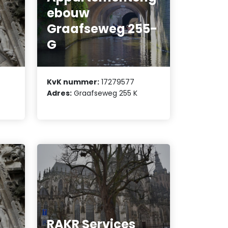
ebouw
Graafseweg 255-
G
KvK nummer:
17279577
Adres:
Graafseweg 255 K
RAKR Services