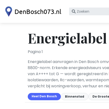
Zoek
op
bedrijfsnaam
of
Energielabel
KvK
nummer
Pagina 1
Energielabel aanvragen in Den Bosch omv
8800-norm. Erkende energieadviseurs voer
van A++++ tot G — wordt geregistreerd in 
isolatiewaarden, Rc-waarden, warmtepompen,
verplicht bij woningverkoop, verhuur en n
Heel Den Bosch
Binnenstad
De Groote