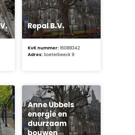
.V.
Repal B.V.
KvK nummer:
16088342
Adres:
Soeterbeeck 9
Anne Ubbels
energie en
duurzaam
bouwen