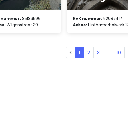
 nummer:
85189596
KvK nummer:
52087417
es:
Wilgenstraat 30
Adres:
Hinthamerbolwerk 1
1
2
3
...
10