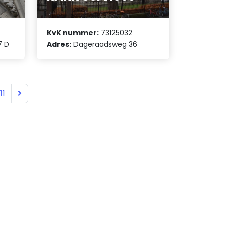
KvK nummer:
73125032
7 D
Adres:
Dageraadsweg 36
11