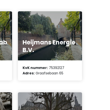
Lab
Heijmans Energie
B.V.
KvK nummer:
75392127
Adres:
Graafsebaan 65