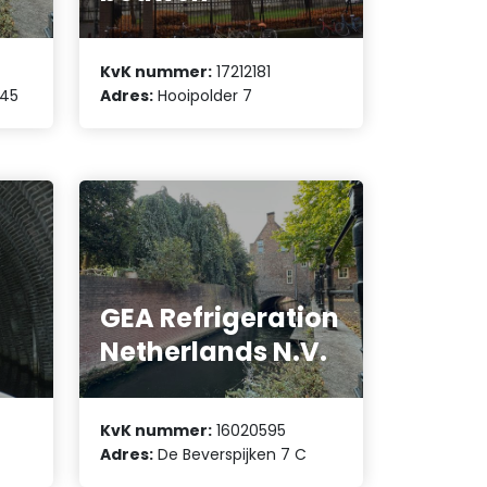
KvK nummer:
17212181
145
Adres:
Hooipolder 7
GEA Refrigeration
Netherlands N.V.
KvK nummer:
16020595
Adres:
De Beverspijken 7 C