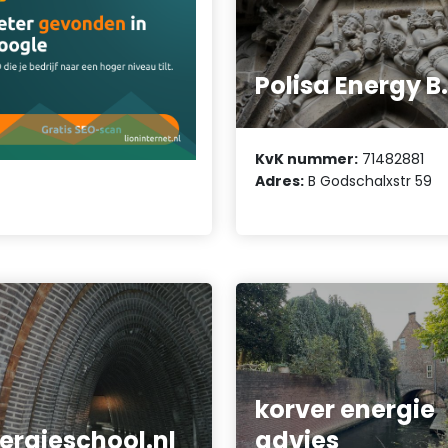
Polisa Energy B
KvK nummer:
71482881
Adres:
B Godschalxstr 59
korver energie
ergieschool.nl
advies