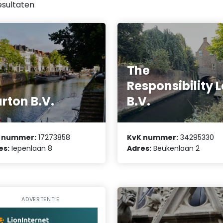
esultaten
The
Responsibility 
rton B.V.
B.V.
 nummer:
17273858
KvK nummer:
34295330
es:
Iepenlaan 8
Adres:
Beukenlaan 2
ADVERTENTIE