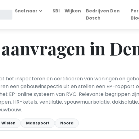
Snel naar
SBI
Wijken
Bedrijven Den
Per
Bosch
Blo
 aanvragen in De
at het inspecteren en certificeren van woningen en geb
en een gebouwinspectie uit en stellen een EP-rapport op
het EP-online systeem van RVO. Relevante begrippen zijn
 HR-ketels, ventilatie, spouwmuurisolatie, dakisolatie, 
ieuwbouw.
 Wielen
Maaspoort
Noord