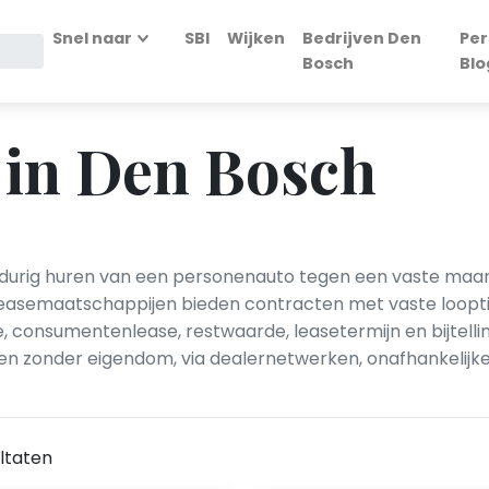
Snel naar
SBI
Wijken
Bedrijven Den
Per
Bosch
Blo
e in Den Bosch
urig huren van een personenauto tegen een vaste maandeli
asemaatschappijen bieden contracten met vaste looptijd,
 consumentenlease, restwaarde, leasetermijn en bijtellin
ijden zonder eigendom, via dealernetwerken, onafhankelij
ltaten