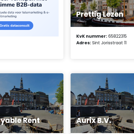
Prettig Lezen
KvK nummer:
65822315
Adres:
Sint Jorisstraat 11
yable Rent
Aurix B.V.