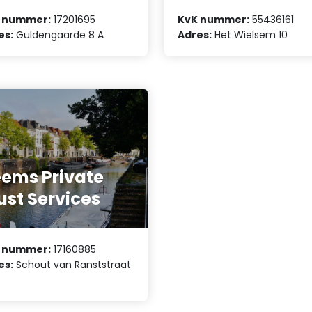
 nummer:
17201695
KvK nummer:
55436161
es:
Guldengaarde 8 A
Adres:
Het Wielsem 10
ems Private
ust Services
 nummer:
17160885
es:
Schout van Ranststraat