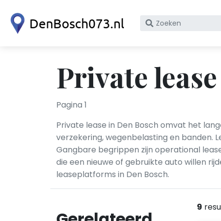
Zoek
op
bedrijfsnaam
of
Private leas
KvK
nummer
Pagina 1
Private lease in Den Bosch omvat het langd
verzekering, wegenbelasting en banden. Le
Gangbare begrippen zijn operational lease,
die een nieuwe of gebruikte auto willen r
leaseplatforms in Den Bosch.
9
resu
Gerelateerd