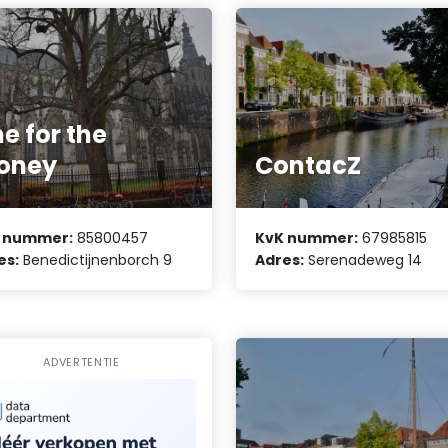
e for the
oney
ContacZ
 nummer:
85800457
KvK nummer:
67985815
es:
Benedictijnenborch 9
Adres:
Serenadeweg 14
ADVERTENTIE