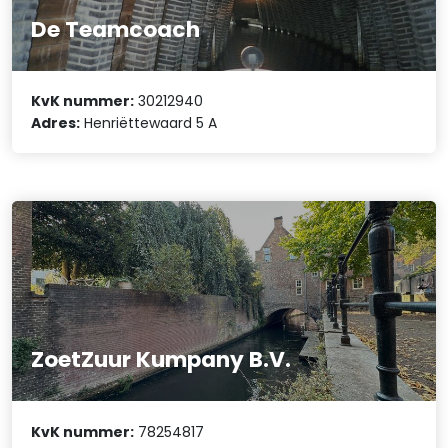
De Teamcoach
KvK nummer:
30212940
Adres:
Henriëttewaard 5 A
ZoetZuur Kumpany B.V.
KvK nummer:
78254817