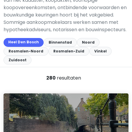
van het kadaster, koopakten, voorlopige
koopovereenkomsten, ontbindende voorwaarden en
bouwkundige keuringen hoort bij het vakgebied.
Sommige aankoopmakelaars werken samen met
hypotheekadviseurs, notarissen en bouwinspecteurs.
Heel Den Bosch
Binnenstad
Noord
Rosmalen-Noord
Rosmalen-Zuid
Vinkel
Zuidoost
280
resultaten