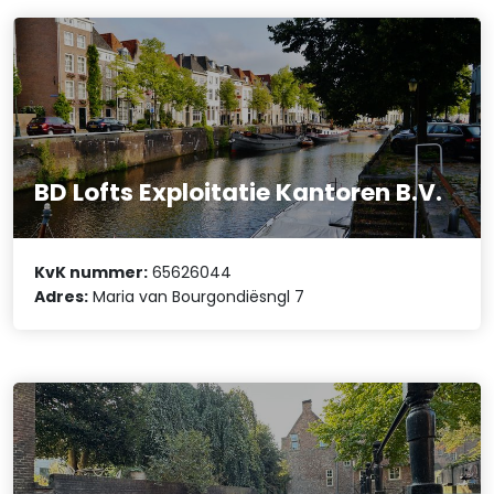
BD Lofts Exploitatie Kantoren B.V.
KvK nummer:
65626044
Adres:
Maria van Bourgondiësngl 7