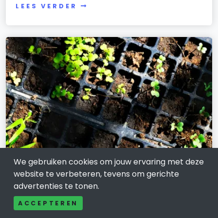
LEES VERDER
We gebruiken cookies om jouw ervaring met deze
WONEN, HUIS EN TUIN
website te verbeteren, tevens om gerichte
Zelf groente kweken in Den Bosch met
advertenties te tonen.
kweekkast of growtent
ACCEPTEREN
31 juli 2025