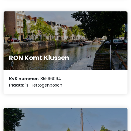
RON Komt Klussen
KvK nummer:
85596094
Plaats:
's-Hertogenbosch