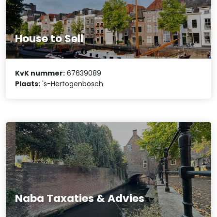
House to Sell
KvK nummer:
67639089
Plaats:
's-Hertogenbosch
Naba Taxaties & Advies