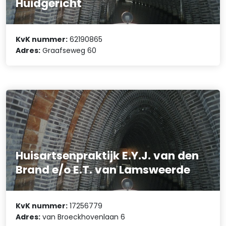
Huidgericht
KvK nummer:
62190865
Adres:
Graafseweg 60
Huisartsenpraktijk E.Y.J. van den
Brand e/o E.T. van Lamsweerde
KvK nummer:
17256779
Adres:
van Broeckhovenlaan 6