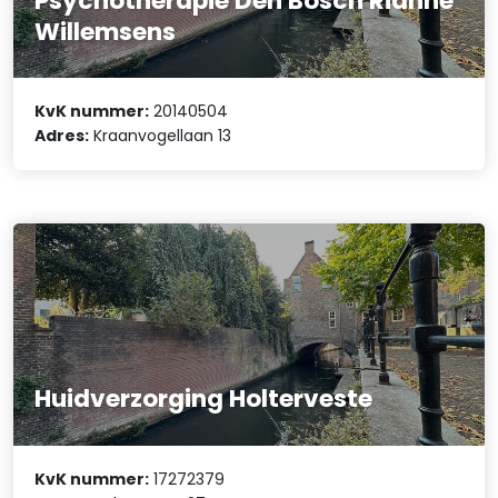
Psychotherapie Den Bosch Rianne
Willemsens
KvK nummer:
20140504
Adres:
Kraanvogellaan 13
Huidverzorging Holterveste
KvK nummer:
17272379