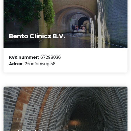
Bento Clinics B.V.
KvK nummer:
67298036
Adres:
Graafseweg 58