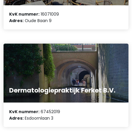
KvK nummer:
16071009
Adres:
Oude Baan 9
Dermatologiepraktijk Ferket B.V.
KvK nummer:
67452019
Adres:
Esdoornlaan 3