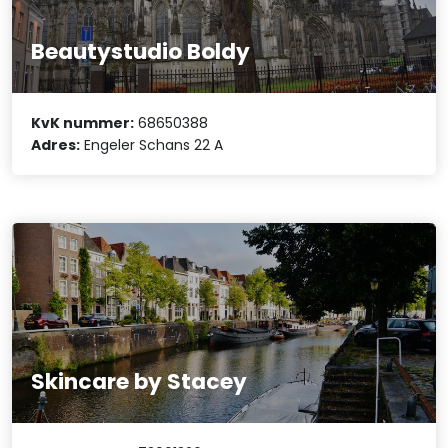
Beautystudio Boldy
KvK nummer:
68650388
Adres:
Engeler Schans 22 A
Skincare by Stacey