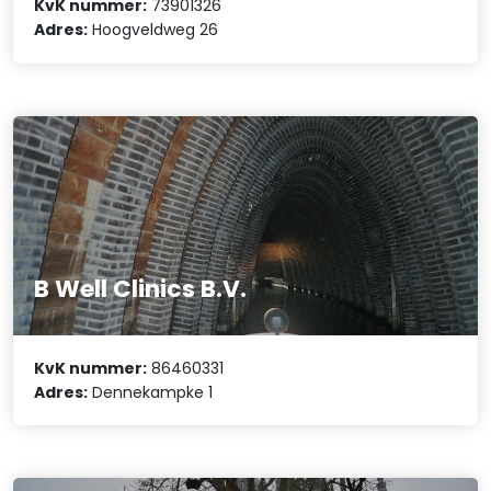
KvK nummer:
73901326
Adres:
Hoogveldweg 26
B Well Clinics B.V.
KvK nummer:
86460331
Adres:
Dennekampke 1