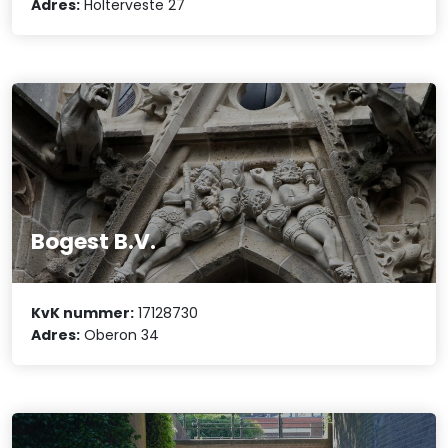
Adres:
Holterveste 27
Bogest B.V.
KvK nummer:
17128730
Adres:
Oberon 34