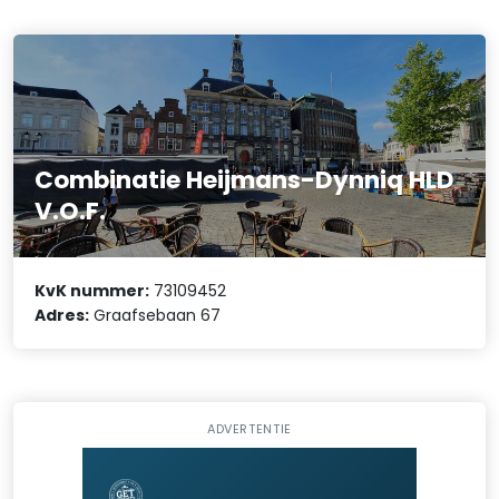
Combinatie Heijmans-Dynniq HLD
V.O.F.
KvK nummer:
73109452
Adres:
Graafsebaan 67
ADVERTENTIE