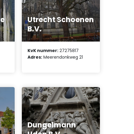
o
re
Utrecht Schoenen
B.V.
KvK nummer:
27275817
Adres:
Meerendonkweg 21
Dungelmann