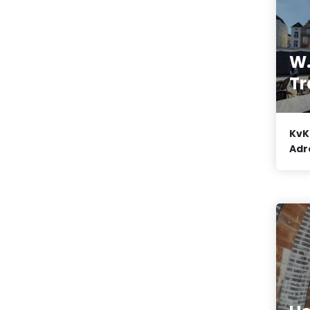
W.
Tr
KvK
Adr