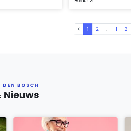
Harnas 21
1
2
...
1
2
R DEN BOSCH
& Nieuws