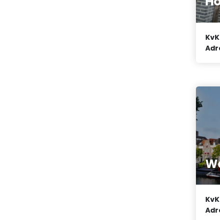
Ho
KvK
Adr
We
KvK
Adr