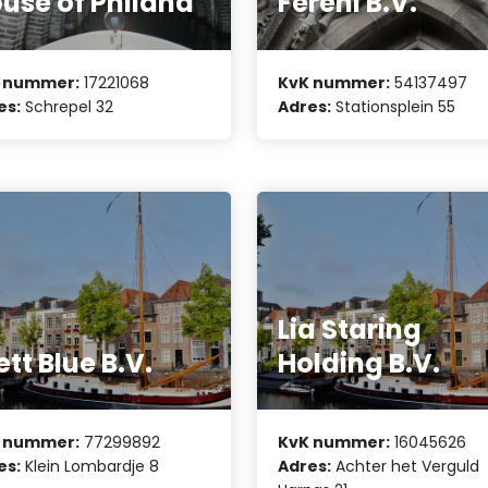
use of Philana
Fereni B.V.
 nummer:
17221068
KvK nummer:
54137497
es:
Schrepel 32
Adres:
Stationsplein 55
Lia Staring
tt Blue B.V.
Holding B.V.
 nummer:
77299892
KvK nummer:
16045626
es:
Klein Lombardje 8
Adres:
Achter het Verguld