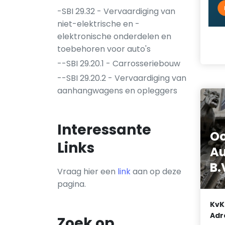
-SBI 29.32 - Vervaardiging van
niet-elektrische en -
elektronische onderdelen en
toebehoren voor auto's
--SBI 29.20.1 - Carrosseriebouw
--SBI 29.20.2 - Vervaardiging van
aanhangwagens en opleggers
Interessante
Oo
Links
Au
B.
Vraag hier een
link
aan op deze
pagina.
KvK
Adr
Zoek op