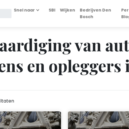
Snel naar
SBI
Wijken
Bedrijven Den
Per
Bosch
Blo
aardiging van aut
ns en opleggers 
ltaten