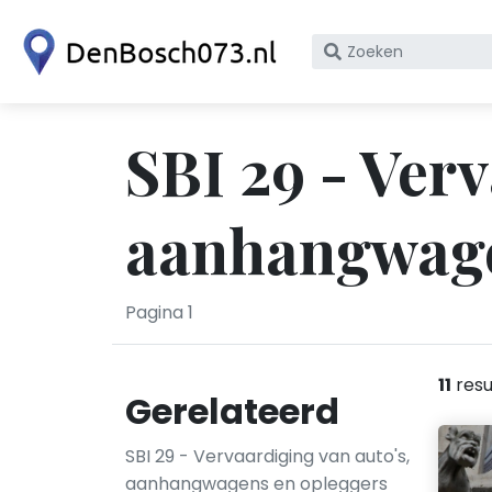
Zoek
op
bedrijfsnaam
of
SBI 29 - Verv
KvK
nummer
aanhangwage
Pagina 1
11
resu
Gerelateerd
SBI 29 - Vervaardiging van auto's,
aanhangwagens en opleggers