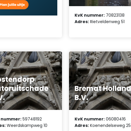
KvK nummer:
70823138
Adres:
Rietveldenweg 51
stendorp
toruitschade
Bremat Hollan
V.
B.V.
 nummer:
59748192
KvK nummer:
06080416
es:
Weerdskampweg 10
Adres:
Koenendelseweg 25