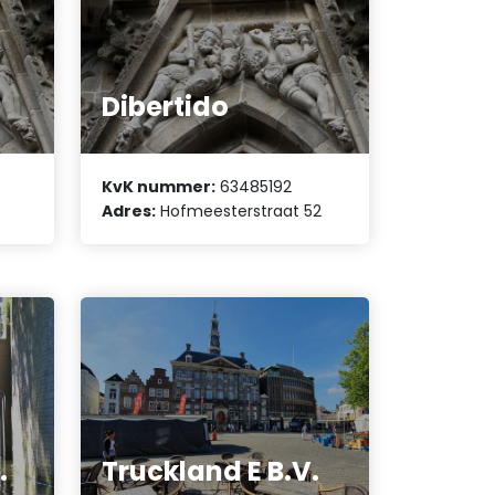
Dibertido
KvK nummer:
63485192
Adres:
Hofmeesterstraat 52
.
Truckland E B.V.