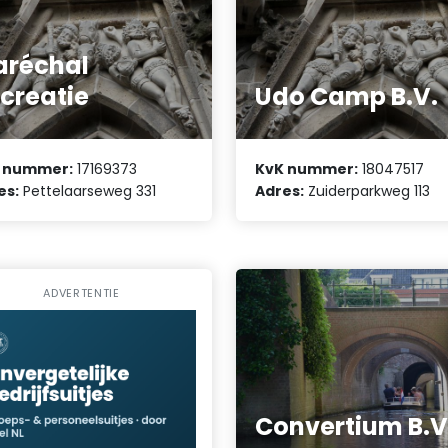
réchal
creatie
Udo Camp B.V.
 nummer:
17169373
KvK nummer:
18047517
es:
Pettelaarseweg 331
Adres:
Zuiderparkweg 113
ADVERTENTIE
Convertium B.V