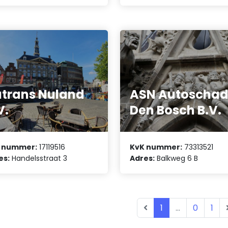
trans Nuland
ASN Autoscha
V.
Den Bosch B.V.
 nummer:
17119516
KvK nummer:
73313521
es:
Handelsstraat 3
Adres:
Balkweg 6 B
1
...
0
1