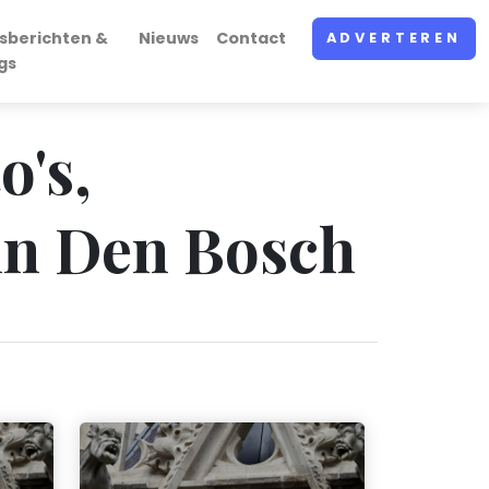
sberichten &
Nieuws
Contact
ADVERTEREN
gs
o's,
in Den Bosch