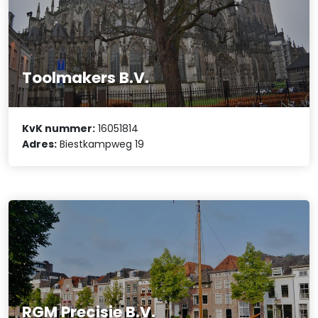
Toolmakers B.V.
KvK nummer:
16051814
Adres:
Biestkampweg 19
RGM Precisie B.V.