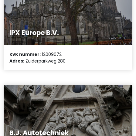
IPX Europe B.V.
KvK nummer:
12009072
Adres:
Zuiderparkweg 280
B.J. Autotechniek