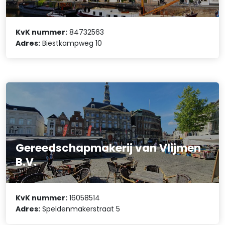
KvK nummer:
84732563
Adres:
Biestkampweg 10
Gereedschapmakerij van Vlijmen
B.V.
KvK nummer:
16058514
Adres:
Speldenmakerstraat 5