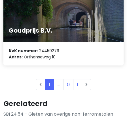
Goudprijs B.V.
KvK nummer:
24459279
Adres:
Orthenseweg 10
1
...
0
1
Gerelateerd
SBI 24.54 - Gieten van overige non-ferrometalen