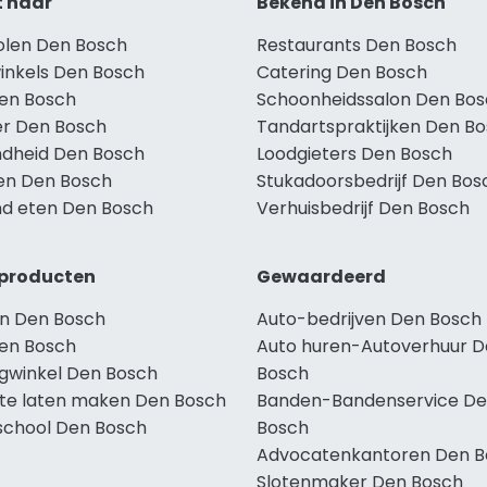
t naar
Bekend in Den Bosch
holen Den Bosch
Restaurants Den Bosch
winkels Den Bosch
Catering Den Bosch
Den Bosch
Schoonheidssalon Den Bo
r Den Bosch
Tandartspraktijken Den B
dheid Den Bosch
Loodgieters Den Bosch
len Den Bosch
Stukadoorsbedrijf Den Bos
d eten Den Bosch
Verhuisbedrijf Den Bosch
producten
Gewaardeerd
n Den Bosch
Auto-bedrijven Den Bosch
en Bosch
Auto huren-Autoverhuur 
ngwinkel Den Bosch
Bosch
te laten maken Den Bosch
Banden-Bandenservice D
school Den Bosch
Bosch
Advocatenkantoren Den B
Slotenmaker Den Bosch