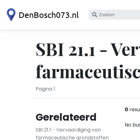
Zoek
op
bedrijfsnaam
of
SBI 21.1 - Ve
KvK
nummer
farmaceutisc
Pagina 1
0
resu
Gerelateerd
No bus
SBI 21.1 - Vervaardiging van
farmaceutische grondstoffen