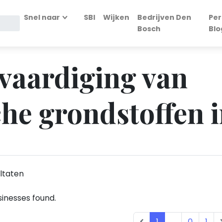
Snel naar
SBI
Wijken
Bedrijven Den
Per
Bosch
Blo
rvaardiging van
he grondstoffen 
ltaten
inesses found.
1
...
0
1