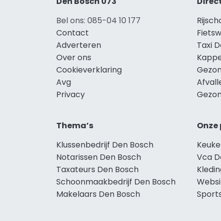
Den Bosch 073
Direc
Bel ons: 085-04 10 177
Rijsc
Contact
Fiets
Adverteren
Taxi 
Over ons
Kappe
Cookieverklaring
Gezon
Avg
Afval
Privacy
Gezon
Thema’s
Onze 
Klussenbedrijf Den Bosch
Keuke
Notarissen Den Bosch
Vca D
Taxateurs Den Bosch
Kledi
Schoonmaakbedrijf Den Bosch
Websi
Makelaars Den Bosch
Sport