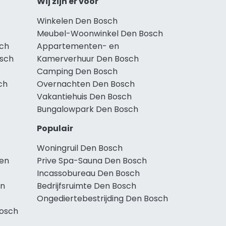
Wij zijn er voor
Winkelen Den Bosch
Meubel-Woonwinkel Den Bosch
sch
Appartementen- en
osch
Kamerverhuur Den Bosch
Camping Den Bosch
ch
Overnachten Den Bosch
Vakantiehuis Den Bosch
Bungalowpark Den Bosch
Populair
Woningruil Den Bosch
Den
Prive Spa-Sauna Den Bosch
Incassobureau Den Bosch
en
Bedrijfsruimte Den Bosch
Ongediertebestrijding Den Bosch
osch