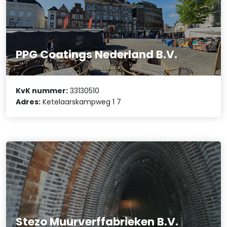
PPG Coatings Nederland B.V.
KvK nummer:
33130510
Adres:
Ketelaarskampweg 1 7
Stezo Muurverffabrieken B.V.