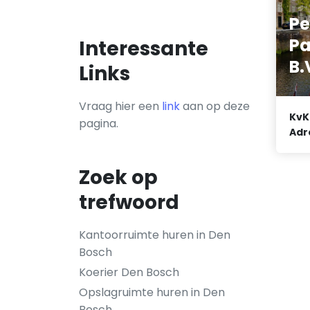
Pe
Pa
Interessante
B.
Links
Vraag hier een
link
aan op deze
KvK
pagina.
Adr
Zoek op
trefwoord
Kantoorruimte huren in Den
Bosch
Koerier Den Bosch
Opslagruimte huren in Den
Bosch