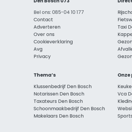
Den Bosch 073
Direc
Bel ons: 085-04 10 177
Rijsc
Contact
Fiets
Adverteren
Taxi 
Over ons
Kappe
Cookieverklaring
Gezon
Avg
Afval
Privacy
Gezon
Thema’s
Onze 
Klussenbedrijf Den Bosch
Keuke
Notarissen Den Bosch
Vca D
Taxateurs Den Bosch
Kledi
Schoonmaakbedrijf Den Bosch
Websi
Makelaars Den Bosch
Sport