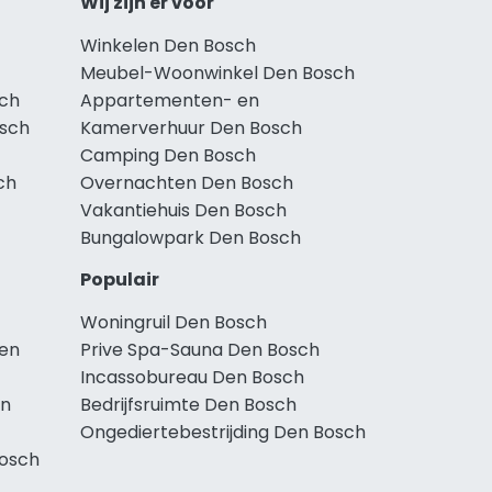
Wij zijn er voor
Winkelen Den Bosch
Meubel-Woonwinkel Den Bosch
sch
Appartementen- en
osch
Kamerverhuur Den Bosch
Camping Den Bosch
ch
Overnachten Den Bosch
Vakantiehuis Den Bosch
Bungalowpark Den Bosch
Populair
Woningruil Den Bosch
Den
Prive Spa-Sauna Den Bosch
Incassobureau Den Bosch
en
Bedrijfsruimte Den Bosch
Ongediertebestrijding Den Bosch
osch