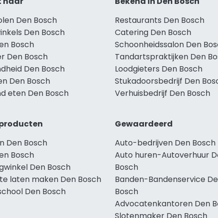
t naar
Bekend in Den Bosch
holen Den Bosch
Restaurants Den Bosch
winkels Den Bosch
Catering Den Bosch
Den Bosch
Schoonheidssalon Den Bo
r Den Bosch
Tandartspraktijken Den B
dheid Den Bosch
Loodgieters Den Bosch
len Den Bosch
Stukadoorsbedrijf Den Bos
d eten Den Bosch
Verhuisbedrijf Den Bosch
producten
Gewaardeerd
n Den Bosch
Auto-bedrijven Den Bosch
en Bosch
Auto huren-Autoverhuur 
ngwinkel Den Bosch
Bosch
te laten maken Den Bosch
Banden-Bandenservice D
school Den Bosch
Bosch
Advocatenkantoren Den B
Slotenmaker Den Bosch