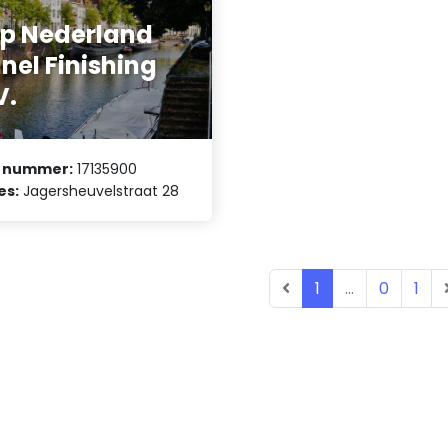
p Nederland
nel Finishing
V.
 nummer:
17135900
es:
Jagersheuvelstraat 28
1
...
0
1