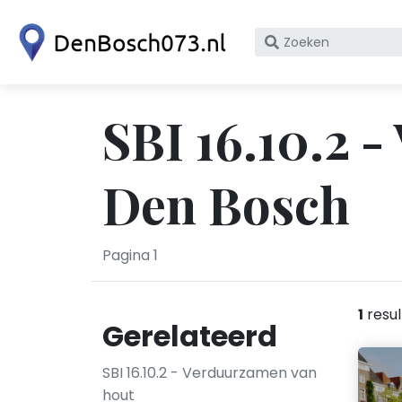
Zoek
op
bedrijfsnaam
of
SBI 16.10.2 
KvK
nummer
Den Bosch
Pagina 1
1
resul
Gerelateerd
SBI 16.10.2 - Verduurzamen van
hout