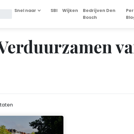
Snel naar
SBI
Wijken
Bedrijven Den
Per
Bosch
Blo
- Verduurzamen va
taten