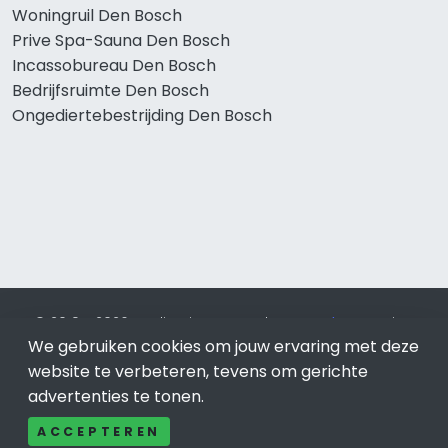
Woningruil Den Bosch
Prive Spa-Sauna Den Bosch
Incassobureau Den Bosch
Bedrijfsruimte Den Bosch
Ongediertebestrijding Den Bosch
© 2019 - 2026 Realisatie en SEO door
SEO-bureau
Lion
We gebruiken cookies om jouw ervaring met deze
Internet. Betaal alleen voor bewezen resultaten?
SEO
optimalisatie No Cure No Pay
.
Den Bosch
is onderdeel van
website te verbeteren, tevens om gerichte
Lion Internet.
advertenties te tonen.
Beeldcredits
ACCEPTEREN