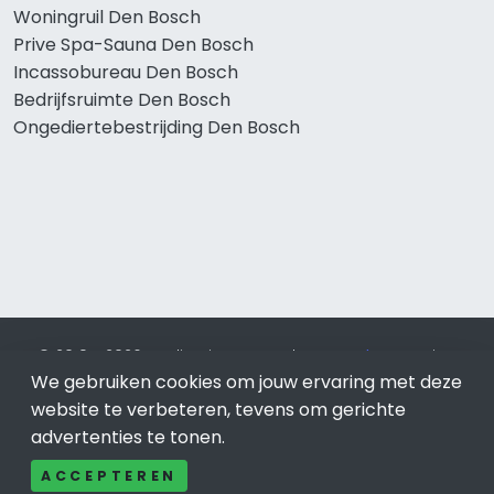
Woningruil Den Bosch
Prive Spa-Sauna Den Bosch
Incassobureau Den Bosch
Bedrijfsruimte Den Bosch
Ongediertebestrijding Den Bosch
© 2019 - 2026 Realisatie en SEO door
SEO-bureau
Lion
We gebruiken cookies om jouw ervaring met deze
Internet. Betaal alleen voor bewezen resultaten?
SEO
optimalisatie No Cure No Pay
.
Den Bosch
is onderdeel van
website te verbeteren, tevens om gerichte
Lion Internet.
advertenties te tonen.
Beeldcredits
ACCEPTEREN