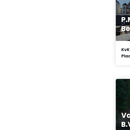
P.
Be
KvK
Plaa
Va
B.