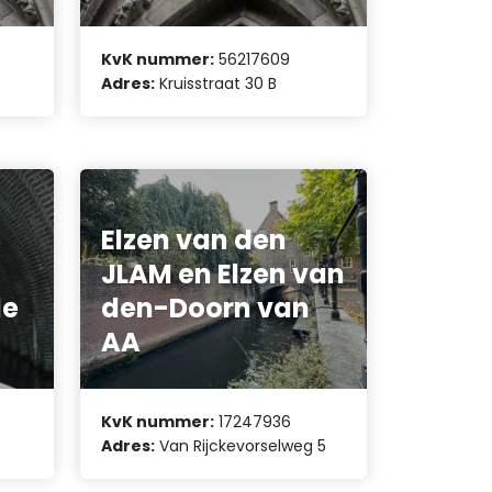
KvK nummer:
56217609
Adres:
Kruisstraat 30 B
Elzen van den
JLAM en Elzen van
de
den-Doorn van
AA
KvK nummer:
17247936
Adres:
Van Rijckevorselweg 5