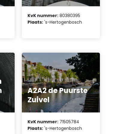
KvK nummer:
80380395
Plaats:
's-Hertogenbosch
n
n
A2A2 de Puurste
Zuivel
KvK nummer:
71505784
Plaats:
's-Hertogenbosch