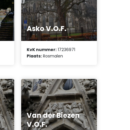
Asko V.O.F.
KvK nummer:
17236971
Plaats:
Rosmalen
Van der Biezen
V.O.F.