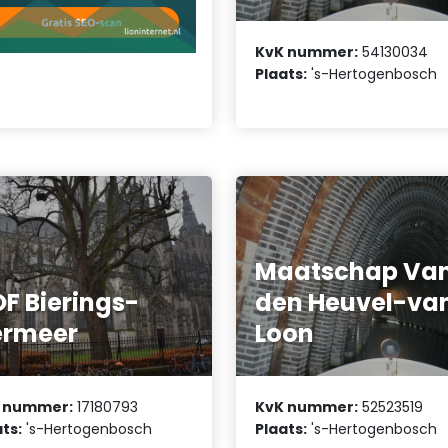
KvK nummer:
54130034
Plaats:
's-Hertogenbosch
Maatschap Va
F Bierings-
den Heuvel-va
ermeer
Loon
 nummer:
17180793
KvK nummer:
52523519
ts:
's-Hertogenbosch
Plaats:
's-Hertogenbosch