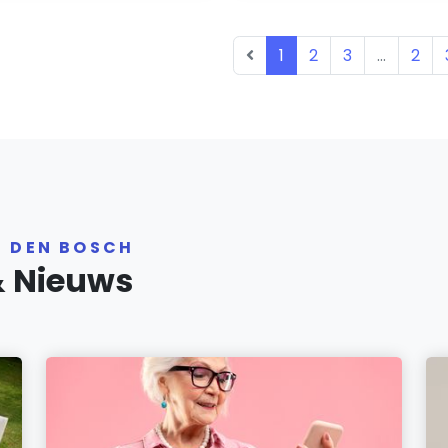
1
2
3
...
2
R DEN BOSCH
& Nieuws