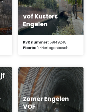
vof Kusters
Engelen
KvK nummer:
59149248
Plaats:
's-Hertogenbosch
jf
-
Zomer Engelen
VOF