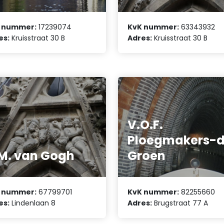
 nummer:
17239074
KvK nummer:
63343932
es:
Kruisstraat 30 B
Adres:
Kruisstraat 30 B
V.O.F.
Ploegmakers-
M. van Gogh
Groen
 nummer:
67799701
KvK nummer:
82255660
es:
Lindenlaan 8
Adres:
Brugstraat 77 A