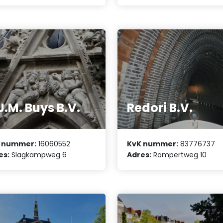
J.M. Buys B.V.
Redori B.V.
 nummer:
16060552
KvK nummer:
83776737
es:
Slagkampweg 6
Adres:
Rompertweg 10