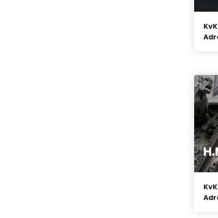
KvK
Adr
H.
KvK
Adr