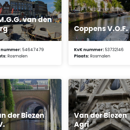
M.G.G. van den
rg
Coppens V.O.F.
 nummer:
54647479
KvK nummer:
53732146
ts:
Rosmalen
Plaats:
Rosmalen
n der Biezen
Van der Biezen
V.
Agri