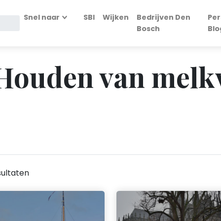
Snel naar
SBI
Wijken
Bedrijven Den
Per
Bosch
Blo
- Houden van melk
ultaten