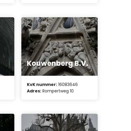
Kouwenberg B.V.
KvK nummer:
16083646
Adres:
Rompertweg 10