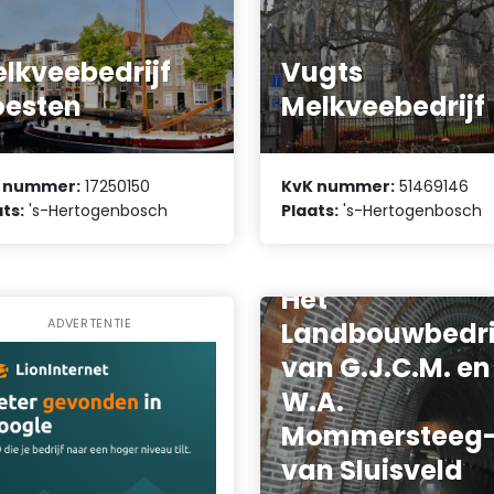
lkveebedrijf
Vugts
esten
Melkveebedrijf
 nummer:
17250150
KvK nummer:
51469146
ts:
's-Hertogenbosch
Plaats:
's-Hertogenbosch
Het
ADVERTENTIE
Landbouwbedri
van G.J.C.M. en
W.A.
Mommersteeg
van Sluisveld