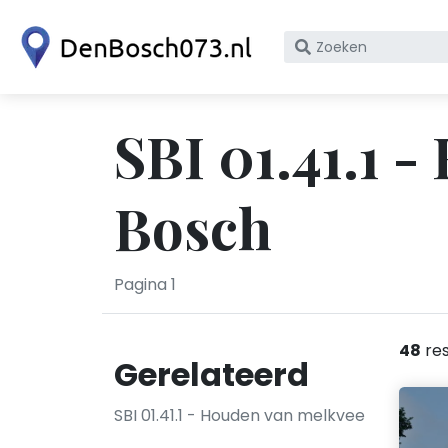
Zoek
op
bedrijfsnaam
of
SBI 01.41.1 
KvK
nummer
Bosch
Pagina 1
48
res
Gerelateerd
SBI 01.41.1 - Houden van melkvee