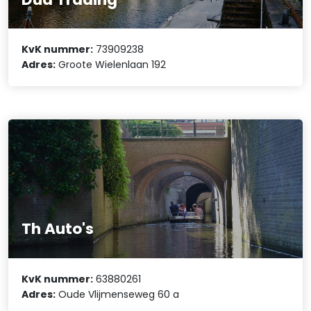
KvK nummer:
73909238
Adres:
Groote Wielenlaan 192
Th Auto's
KvK nummer:
63880261
Adres:
Oude Vlijmenseweg 60 a