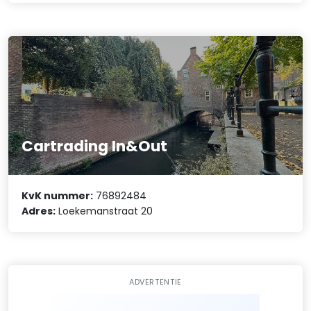
Cartrading In&Out
KvK nummer:
76892484
Adres:
Loekemanstraat 20
ADVERTENTIE