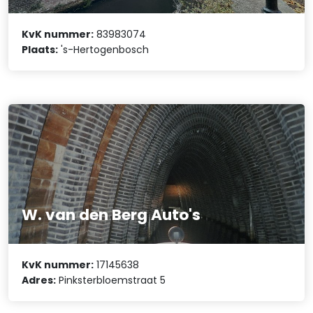
KvK nummer:
83983074
Plaats:
's-Hertogenbosch
W. van den Berg Auto's
KvK nummer:
17145638
Adres:
Pinksterbloemstraat 5