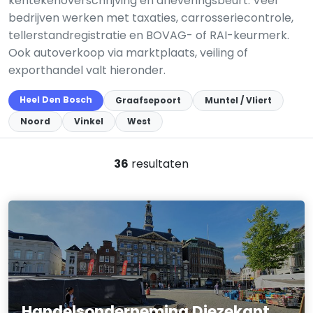
kentekenoverschrijving en afleveringsbeurt. Veel
bedrijven werken met taxaties, carrosseriecontrole,
tellerstandregistratie en BOVAG- of RAI-keurmerk.
Ook autoverkoop via marktplaats, veiling of
exporthandel valt hieronder.
Heel Den Bosch
Graafsepoort
Muntel / Vliert
Noord
Vinkel
West
36
resultaten
Handelsonderneming Diezekant