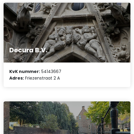
Decura B.V.
KvK nummer:
54143667
Adres:
Friezenstraat 2 A