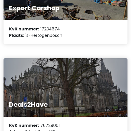
Export Carshop
KvK nummer:
17234674
Plaats:
's-Hertogenbosch
Deals2Have
KvK nummer:
76729001