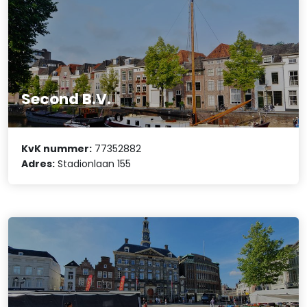
Second B.V.
KvK nummer:
77352882
Adres:
Stadionlaan 155