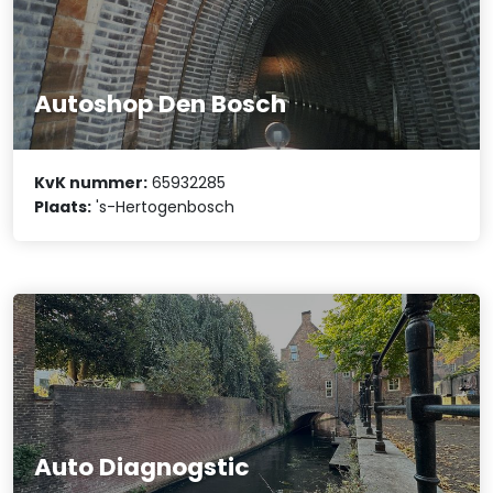
Autoshop Den Bosch
KvK nummer:
65932285
Plaats:
's-Hertogenbosch
Auto Diagnogstic