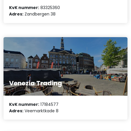
KvK nummer:
83325360
Adres:
Zandbergen 38
Venezia Trading
KvK nummer:
17184577
Adres:
Veemarktkade 8