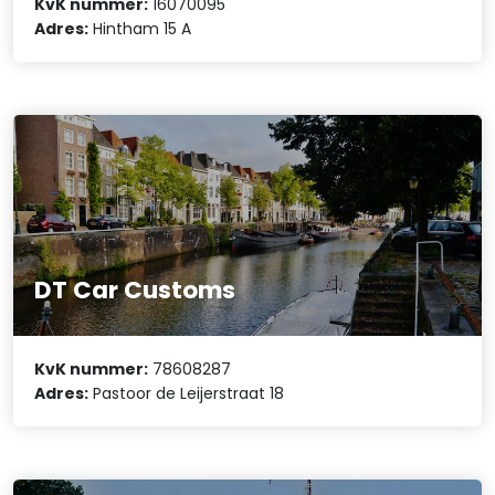
KvK nummer:
16070095
Adres:
Hintham 15 A
DT Car Customs
KvK nummer:
78608287
Adres:
Pastoor de Leijerstraat 18