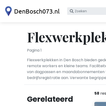
Zoek
op
bedrijfsnaam
of
Flexwerkple
KvK
nummer
Pagina 1
Flexwerkplekken in Den Bosch bieden gede
remote workers en kleine teams. Faciliteit
van dagpassen en maandabonnementen tot 
bedrijfsregistratie aan. Verwante begrippe
58
res
Gerelateerd