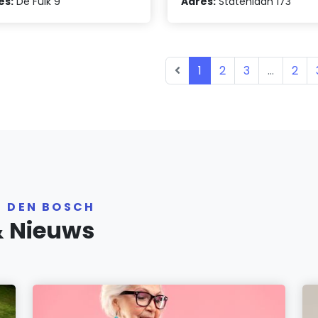
es:
De Fuik 9
Adres:
Statenlaan 173
1
2
3
...
2
R DEN BOSCH
& Nieuws