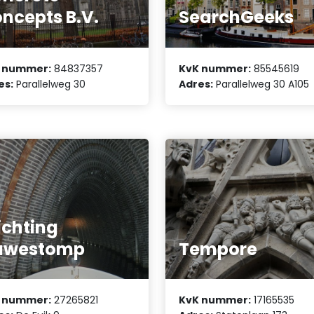
ncepts B.V.
SearchGeeks
 nummer:
84837357
KvK nummer:
85545619
es:
Parallelweg 30
Adres:
Parallelweg 30 A105
ichting
uwestomp
Tempore
 nummer:
27265821
KvK nummer:
17165535