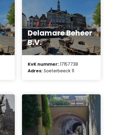
Delamare Beheer
B.V.
KvK nummer:
17157738
Adres:
Soeterbeeck 11