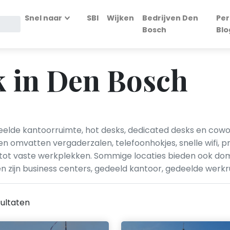
Snel naar
SBI
Wijken
Bedrijven Den
Per
Bosch
Blo
k in Den Bosch
elde kantoorruimte, hot desks, dedicated desks en cowor
en omvatten vergaderzalen, telefoonhokjes, snelle wifi, pr
vaste werkplekken. Sommige locaties bieden ook domic
n zijn business centers, gedeeld kantoor, gedeelde werkr
ultaten