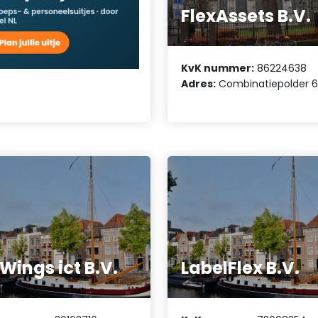
FlexAssets B.V.
KvK nummer:
86224638
Adres:
Combinatiepolder 
Wings ict B.V.
LabelFlex B.V.