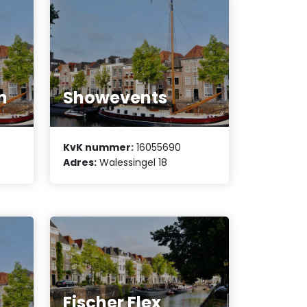
n
Showevents
KvK nummer:
16055690
Adres:
Walessingel 18
Fischer Flex