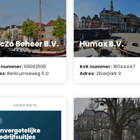
cZo Beheer B.V.
Humax B.V.
 nummer:
69092508
KvK nummer:
16044447
es:
Berlicumseweg 6 D
Adres:
Zilverpark 9
ADVERTENTIE