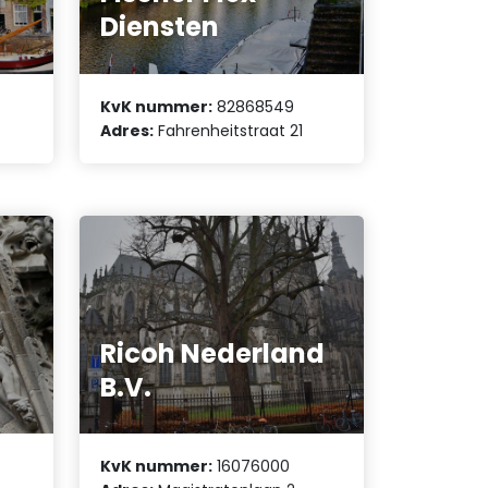
Diensten
KvK nummer:
82868549
Adres:
Fahrenheitstraat 21
Ricoh Nederland
B.V.
KvK nummer:
16076000