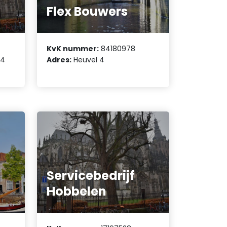
Flex Bouwers
KvK nummer:
84180978
64
Adres:
Heuvel 4
Servicebedrijf
Hobbelen