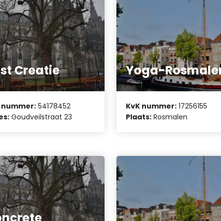
st Creatie
Yoga-Rosmale
 nummer:
54178452
KvK nummer:
17256155
es:
Goudveilstraat 23
Plaats:
Rosmalen
ncrete