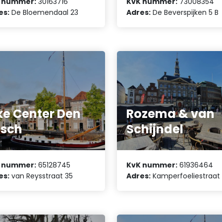
 nummer:
30163716
KvK nummer:
73008354
es:
De Bloemendaal 23
Adres:
De Beverspijken 5 B
ke Center Den
Rozema & van
osch
Schijndel
 nummer:
65128745
KvK nummer:
61936464
es:
van Reysstraat 35
Adres:
Kamperfoeliestraat 