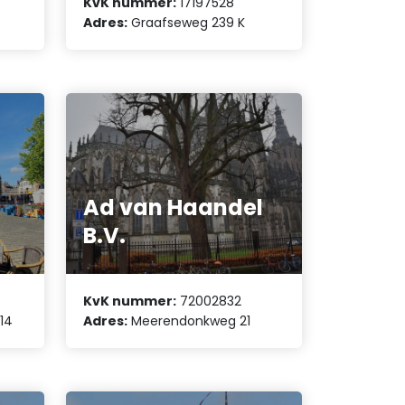
KvK nummer:
17197528
Adres:
Graafseweg 239 K
Ad van Haandel
B.V.
KvK nummer:
72002832
14
Adres:
Meerendonkweg 21