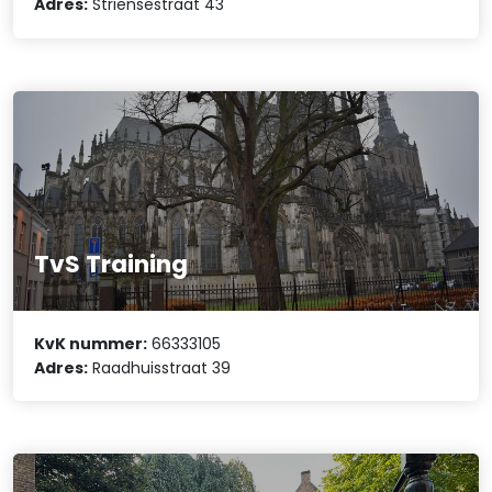
Adres:
Striensestraat 43
TvS Training
KvK nummer:
66333105
Adres:
Raadhuisstraat 39