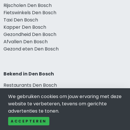
Rijscholen Den Bosch
Fietswinkels Den Bosch
Taxi Den Bosch
Kapper Den Bosch
Gezondheid Den Bosch
Afvallen Den Bosch
Gezond eten Den Bosch
Bekend in Den Bosch
Restaurants Den Bosch
Catering Den Bosch
We gebruiken cookies om jouw ervaring met deze
Schoonheidssalon Den Bosch
website te verbeteren, tevens om gerichte
Tandartspraktijken Den Bosch
advertenties te tonen.
Loodgieters Den Bosch
Stukadoorsbedrijf Den Bosch
ACCEPTEREN
Verhuisbedrijf Den Bosch