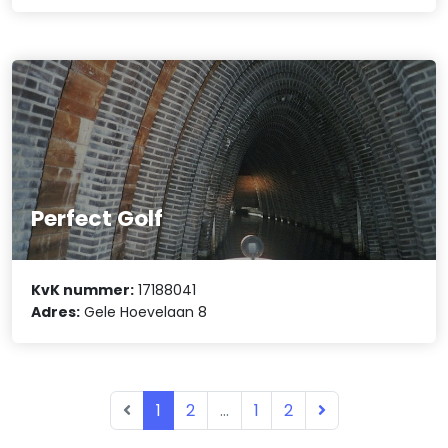
Perfect Golf
KvK nummer:
17188041
Adres:
Gele Hoevelaan 8
1
2
...
1
2