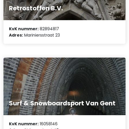
Retrostoffen B.V.
KvK nummer:
82894817
Adres:
Mariniersstraat 23
Surf & Snowboardsport Van Gent
KvK nummer:
16058146