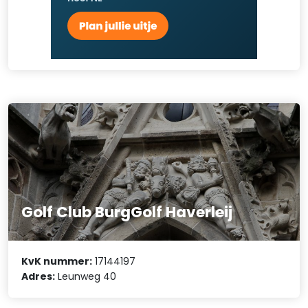
Golf Club BurgGolf Haverleij
KvK nummer:
17144197
Adres:
Leunweg 40