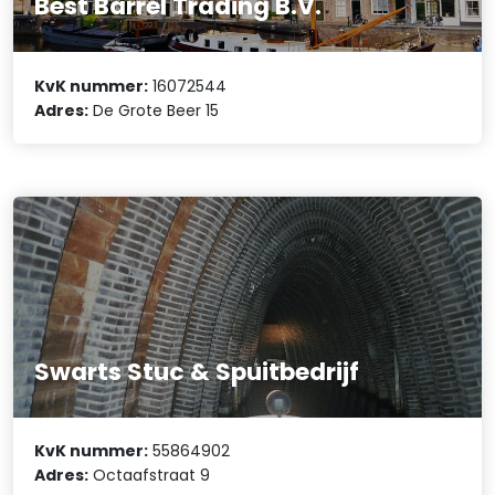
Best Barrel Trading B.V.
KvK nummer:
16072544
Adres:
De Grote Beer 15
Swarts Stuc & Spuitbedrijf
KvK nummer:
55864902
Adres:
Octaafstraat 9