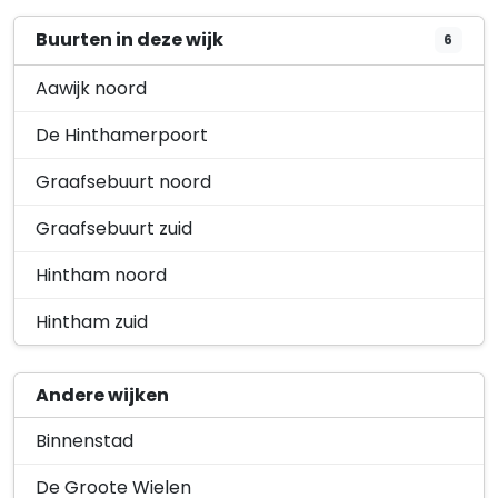
Buurten in deze wijk
6
Wilhelminastraat 16 Rosmalen. , Melding
Overig
- Wkb, herbouwen woning
Aawijk noord
30 januari 2026
De Hinthamerpoort
Petrus van Schendelstraat 26-28,
Overig
Rosmalen, Omgevingsvergunning,
Graafsebuurt noord
ombouwen twee g…
30 januari 2026
Graafsebuurt zuid
Palmboomstraat 103,
Overig
Hintham noord
Omgevingsvergunning, verbouwen
woning
Hintham zuid
30 januari 2026
Graafseweg 250,
Overig
Andere wijken
Omgevingsvergunning, verbouwen
woning
Binnenstad
30 januari 2026
De Groote Wielen