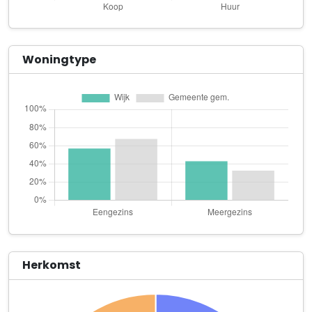
Ikblinkuit
Wilhelminastraat 56
John Hendrix Rijwielhandel
Woningtype
Graafseweg 185
Klussen- en Renovatiebedrijf Breur
van Broeckhovenlaan 17
Levita 073
Graafseweg 127
Louder. brand activation B.V.
Hintham 152
Matto Tech International Computer Service
Hinthamerbolwerk 23 E
Herkomst
Montimar Hintham B.V.
Hintham 102