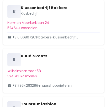
Klussenbedrijf Bakkers
K
Klusbedrijf
Herman Moerkerklaan 24
5246GJ Rosmalen
☎ +31616680726
🌐 bakkers-klussenbedrijf.…
Ruud's Roots
R
Wilhelminastraat 58
5246XE Rosmalen
☎ +31736426329
🌐 maasshoborieten.nl
Toustout fashion