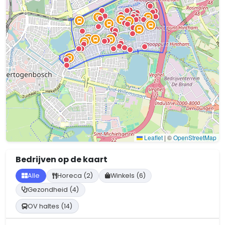
Leaflet
|
©
OpenStreetMap
Bedrijven op de kaart
Alle
Horeca (2)
Winkels (6)
Gezondheid (4)
OV haltes (14)