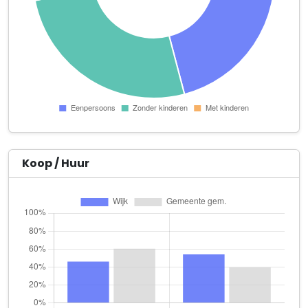
ERIB van den Wassenberg B.V.
Wilhelminastraat 2
Finnhouse Bouw B.V.
Wilhelminastraat 1 B
Frencken Schilderwerken
Esdoornstraat 5
Globe B.V.
Hintham 117
Koop / Huur
Guido van den Bogaert Holding B.V.
Julianastraat 11
Hado Administratiekantoor
Graafseweg 14 B
Huisartsenpraktijk Rombeek B.V.
Vincent van Goghlaan 1 B