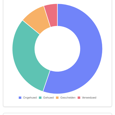
Stichting Steengoed
Henri Bayensstraat 1
Su Casa Serviceburo voor Uw Spaanse Woning
Pastoor Hoekx-singel 88
Tandem Studiebegeleiding B.V.
Boterweg 22
Total Health & Bodycare
Magnoliahof 61
Tumulus Advies
Hintham 29
V.A. Burg Schildersbedrijf B.V.
Boterweg 59
van Mensvoort Consult
Pieter Breughelstraat 164