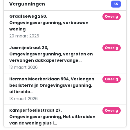
Van Ravenstein Glas
Vergunningen
55
Prins Bernhardstraat 15
Graafseweg 250,
Overig
Omgevingsvergunning, verbouwen
woning
20 maart 2026
Jasmijnstraat 23,
Overig
Omgevingsvergunning, vergroten en
vervangen dakkapel vervange…
13 maart 2026
Herman Moerkerklaan 59A, Verlengen
Overig
beslistermijn Omgevingsvergunning,
uitbreide…
13 maart 2026
Kamperfoeliestraat 27,
Overig
Omgevingsvergunning, Het uitbreiden
van de woning plus i…
13 februari 2026