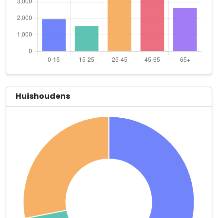
Datafox Benelux B.V.
Stadionlaan 85 B3.05
DMR Zonnepanelen B.V.
Graafseweg 14 B
Drs. Ton A.M.L.C. van den Bersselaar B.V.
Hintham 83
Huishoudens
Dunlop Produkties Audio-Visueel & Fotografie
Prins Bernhardstraat 6
ERIB Brandwerende Applicaties B.V.
Wilhelminastraat 2
ERIB Isolatietechniek B.V.
Wilhelminastraat 2
ERIB Luchttechniek B.V.
Wilhelminastraat 2